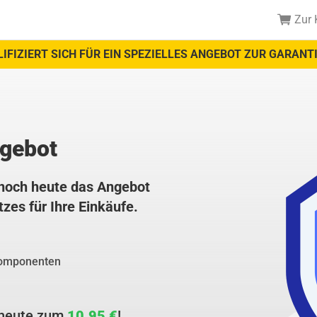
Zur 
IFIZIERT SICH FÜR EIN SPEZIELLES ANGEBOT ZUR GARANT
gebot
e noch heute das Angebot
zes für Ihre Einkäufe.
Komponenten
h heute zum
10.95 €
!