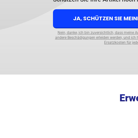
JA, SCHÜTZEN SIE MEI
Nein, danke, ich bin zuversichtlich, dass meine 
andere Beschädigungen erleiden werden, und ich 
Ersatzkosten für jed
Erwe