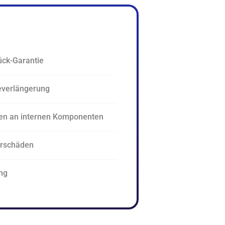
ück-Garantie
everlängerung
en an internen Komponenten
erschäden
ng