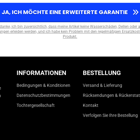
JA, ICH MÖCHTE EINE ERWEITERTE GARANTIE
 danke, ich bin zuversichtlich, dass meine Artikel keine Wasserschäden, Dellen oder 
ngen erleiden werden, und ich habe kein Problem mit den regelmäßigen Ersatzkoste
Produkt.
INFORMATIONEN
BESTELLUNG
Bedingungen & Konditionen
Versand & Lieferung
e
Datenschutzbestimmungen
Rücksendungen & Rückersta
n
Tochtergesellschaft
Kontakt
Verfolgen Sie Ihre Bestellung