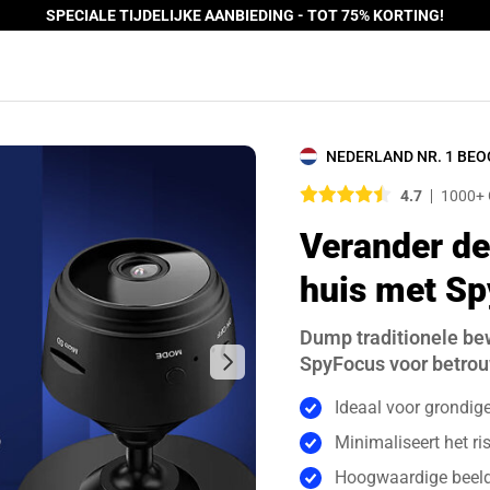
SPECIALE TIJDELIJKE AANBIEDING - TOT 75% KORTING!
NEDERLAND NR. 1 BE
4.7
1000+ 
Verander de
huis met S
Dump traditionele b
SpyFocus voor betrou
Ideaal voor grondig
Minimaliseert het ri
Hoogwaardige beelden