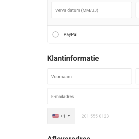
Vervaldatum (MM/JJ)
PayPal
Klantinformatie
Nadat u op de knop “Afrekenen met PayPal” h
Voornaam
beveiligd betalingsvenster om u
E-mailadres
+1
Afleveradres