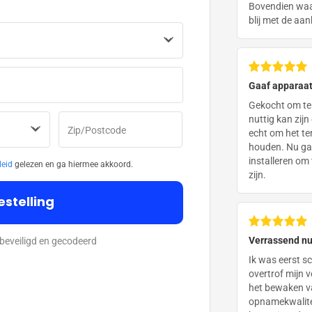
Bovendien waar
blij met de aa
Gaaf apparaa
Gekocht om te 
nuttig kan zijn
Zip/Postcode
echt om het ter
houden. Nu gaa
installeren om
leid
gelezen en ga hiermee akkoord.
zijn.
estelling
Verrassend nu
L-beveiligd en gecodeerd
Ik was eerst s
overtrof mijn v
het bewaken va
opnamekwaliteit