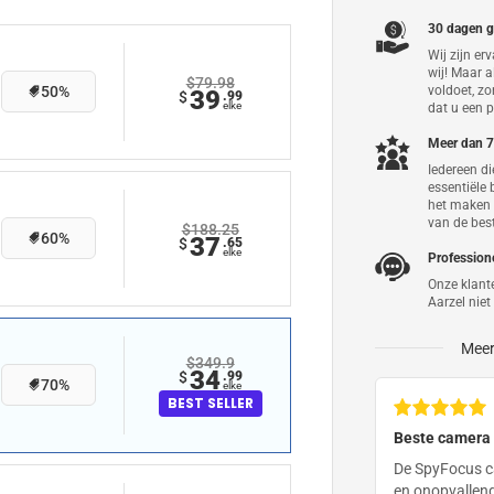
S
30 dagen g
Wij zijn er
wij! Maar 
$79.98
Subtotaal
voldoet, zo
50
%
39
$
.99
elke
dat u een p
Verzending
Meer dan 7
Iedereen di
Totale bespar
essentiële 
het maken 
Totaal
van de bes
$188.25
60
%
37
$
.65
elke
Profession
Onze klant
Aarzel nie
Meer
$349.9
34
$
.99
70
%
elke
BEST SELLER
Beste camera 
De SpyFocus ca
en onopvallend,