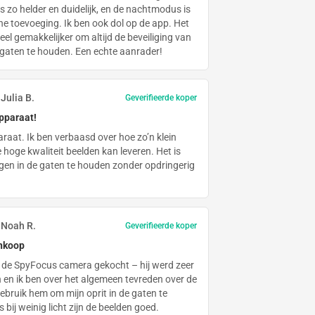
is zo helder en duidelijk, en de nachtmodus is
he toevoeging. Ik ben ook dol op de app. Het
el gemakkelijker om altijd de beveiliging van
e gaten te houden. Een echte aanrader!
Julia B.
Geverifieerde koper
pparaat!
raat. Ik ben verbaasd over hoe zo’n klein
 hoge kwaliteit beelden kan leveren. Het is
gen in de gaten te houden zonder opdringerig
Noah R.
Geverifieerde koper
ankoop
 de SpyFocus camera gekocht – hij werd zeer
 en ik ben over het algemeen tevreden over de
gebruik hem om mijn oprit in de gaten te
 bij weinig licht zijn de beelden goed.