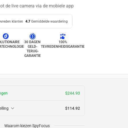
ot de live camera via de mobiele app
evreden klanten
4.7
Gemiddelde waardering
LUTIONAIRE
30 DAGEN
100%
ATECHNOLOGIE
GELD-
TEVREDENHEIDSGARANTIE
TERUG-
GARANTIE
ingen
$244.93
lling
$114.92
Waarom kiezen SpyFocus
$349.90