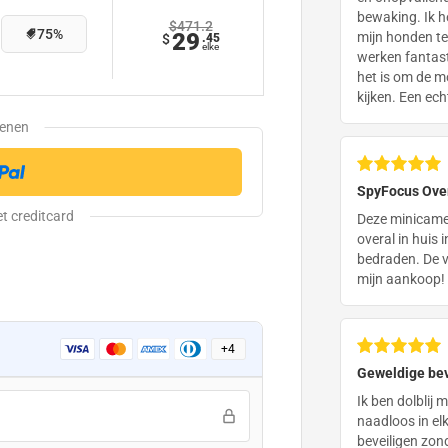
bewaking. Ik h
$471.2
75
%
29
mijn honden te 
$
.45
elke
werken fantast
het is om de m
kijken. Een ec
SpyFocus Over
Deze minicamer
overal in huis 
bedraden. De v
mijn aankoop!
+
4
Geweldige bev
Ik ben dolblij 
naadloos in el
beveiligen zon