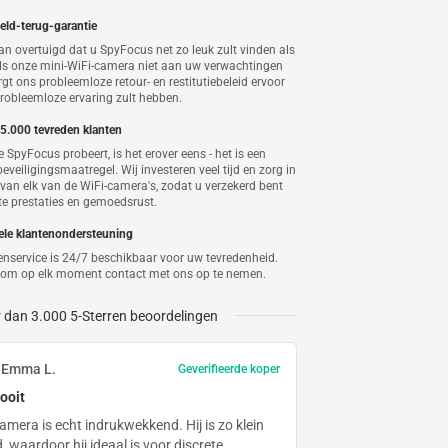
pyFocus
$104.97
eld-terug-garantie
van overtuigd dat u SpyFocus net zo leuk zult vinden als
als onze mini-WiFi-camera niet aan uw verwachtingen
$104.97
rgt ons probleemloze retour- en restitutiebeleid ervoor
robleemloze ervaring zult hebben.
$9.95
5.000 tevreden klanten
e SpyFocus probeert, is het erover eens - het is een
ingen
-
$244.93
beveiligingsmaatregel. Wij investeren veel tijd en zorg in
van elk van de WiFi-camera's, zodat u verzekerd bent
$114.92
te prestaties en gemoedsrust.
ele klantenondersteuning
enservice is 24/7 beschikbaar voor uw tevredenheid.
t om op elk moment contact met ons op te nemen.
 dan 3.000 5-Sterren beoordelingen
Emma L.
Geverifieerde koper
ooit
mera is echt indrukwekkend. Hij is zo klein
 waardoor hij ideaal is voor discrete