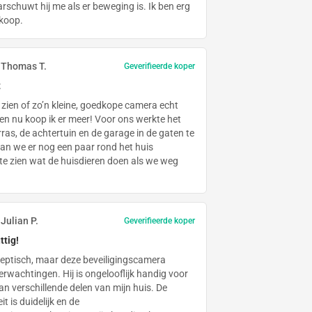
schuwt hij me als er beweging is. Ik ben erg
nkoop.
Thomas T.
Geverifieerde koper
t
zien of zo’n kleine, goedkope camera echt
 en nu koop ik er meer! Voor ons werkte het
ras, de achtertuin en de garage in de gaten te
n we er nog een paar rond het huis
 te zien wat de huisdieren doen als we weg
Julian P.
Geverifieerde koper
ttig!
ceptisch, maar deze beveiligingscamera
erwachtingen. Hij is ongelooflijk handig voor
n verschillende delen van mijn huis. De
 is duidelijk en de