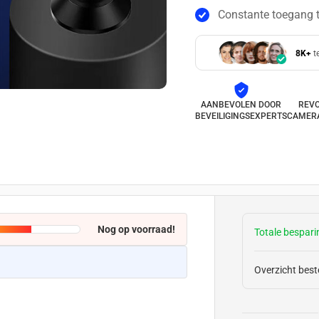
Constante toegang t
8K+
t
AANBEVOLEN DOOR
REVO
BEVEILIGINGSEXPERTS
CAMER
Nog op voorraad!
Totale bespar
Overzicht beste
3