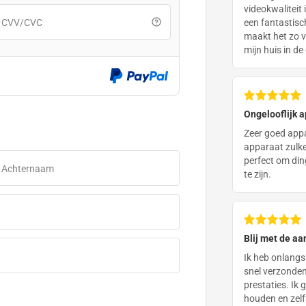
videokwaliteit 
CVV/CVC
een fantastisc
maakt het zo ve
mijn huis in d
Ongelooflijk a
Zeer goed appa
apparaat zulke
perfect om din
ebt geklikt, wordt u omgeleid naar een
Achternaam
te zijn.
w transactie te voltooien.
Blij met de a
Ik heb onlangs
snel verzonden
prestaties. Ik 
houden en zelfs