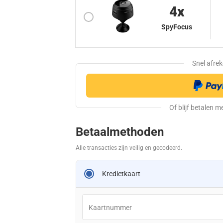
4
X
SpyFocus
Betaalmethoden
Alle transacties zijn veilig en gecodeerd.
Kredietkaart
Kaartnummer